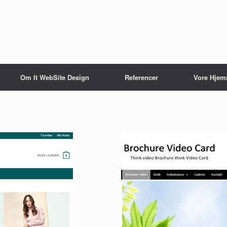
Om It WebSite Design
Referencer
Vore Hjem