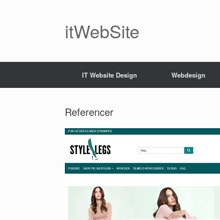
Gå
til
indhold
itWebSite
IT Website Design
Webdesign
Referencer