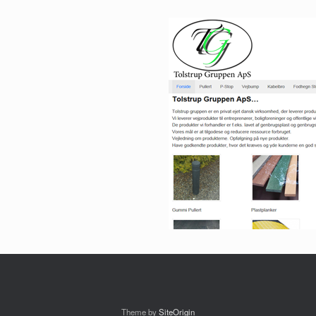
Theme by
SiteOrigin