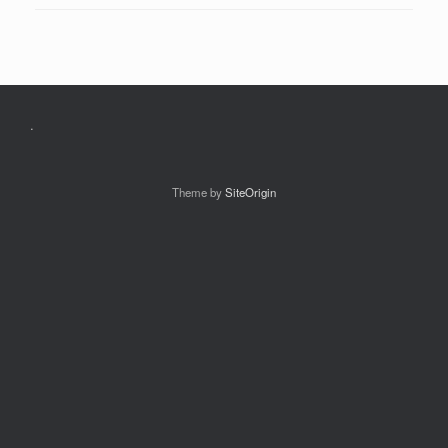
.
Theme by
SiteOrigin