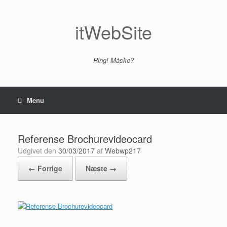
Gå
til
indhold
itWebSite
Ring! Måske?
Menu
Referense Brochurevideocard
Udgivet den
30/03/2017
af
Webwp217
← Forrige
Næste →